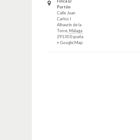
Finca El
Portón
Calle Juan
Carlos I
Alhaurín de la
Torre
,
Málaga
29130
España
+ Google Map