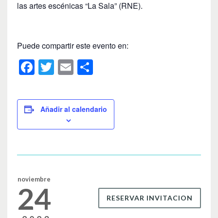
las artes escénicas “La Sala” (RNE).
Puede compartir este evento en:
F
T
E
C
a
wi
m
o
c
tt
ail
m
e
er
p
Añadir al calendario
b
ar
o
tir
o
k
noviembre
24
RESERVAR INVITACION