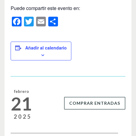
Puede compartir este evento en:
F
T
E
C
a
wi
m
o
c
tt
ail
m
e
er
p
Añadir al calendario
b
ar
o
tir
o
k
febrero
21
COMPRAR ENTRADAS
2025