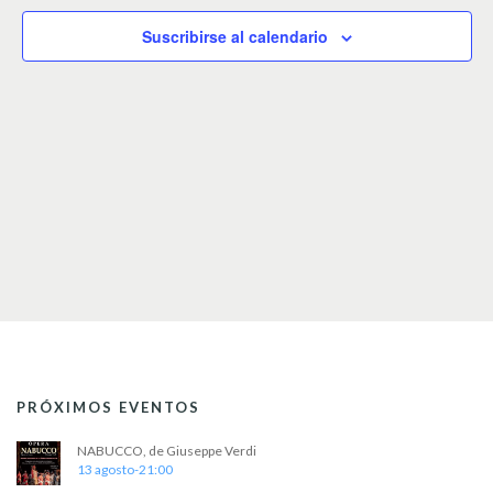
c
c
Suscribirse al calendario
i
o
n
a
r
f
e
c
h
a
.
PRÓXIMOS EVENTOS
NABUCCO, de Giuseppe Verdi
13 agosto-21:00