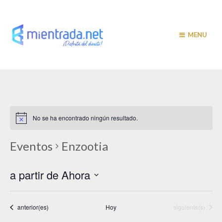
MENU
No se ha encontrado ningún resultado.
Eventos
Enzootia
a partir de Ahora
S
e
l
Eventos
Eventos
anterior(es)
Hoy
siguiente(s)
e