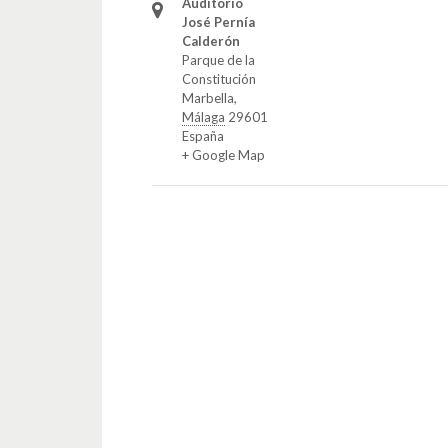
Auditorio
José Pernía
Calderón
Parque de la
Constitución
Marbella
,
Málaga
29601
España
+ Google Map