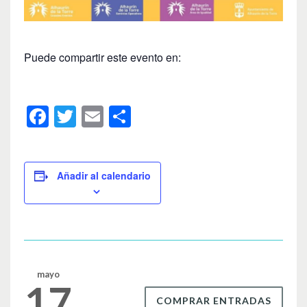
Puede compartir este evento en:
F
T
E
C
a
wi
m
o
c
tt
ail
m
e
er
p
Añadir al calendario
b
ar
o
tir
o
k
mayo
17
COMPRAR ENTRADAS