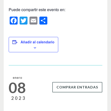
Puede compartir este evento en:
F
T
E
C
a
wi
m
o
c
tt
ail
m
e
er
p
Añadir al calendario
b
ar
o
tir
o
k
enero
08
COMPRAR ENTRADAS
2023