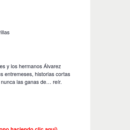
illas
es y los hermanos Álvarez
us entremeses, historias cortas
r nunca las ganas de… reír.
ono haciendo clic aquí
)