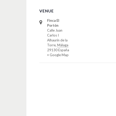
VENUE
Finca El
Portón
Calle Juan
Carlos I
Alhaurín de la
Torre
,
Málaga
29130
España
+ Google Map