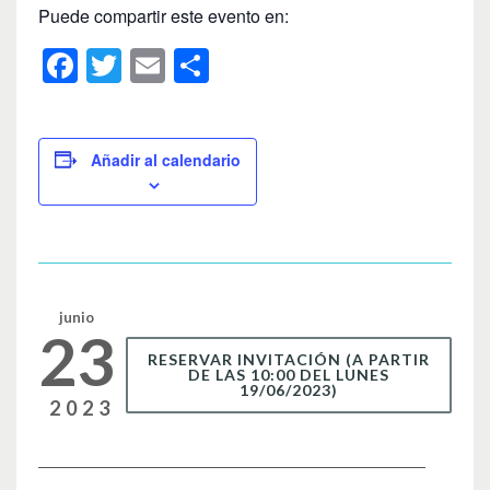
Puede compartir este evento en:
F
T
E
C
a
wi
m
o
c
tt
ail
m
e
er
p
Añadir al calendario
b
ar
o
tir
o
k
junio
23
RESERVAR INVITACIÓN (A PARTIR
DE LAS 10:00 DEL LUNES
19/06/2023)
2023