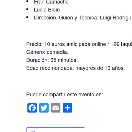
Fran Camacho
Lucia Blein
Dirección, Guion y Técnica: Luigi Rodríg
Precio: 10 euros anticipada online / 12€ taqui
Género: comedia.
Duración: 65 minutos.
Edad recomendada: mayores de 13 años.
Puede compartir este evento en:
F
T
E
C
a
wi
m
o
c
tt
ail
m