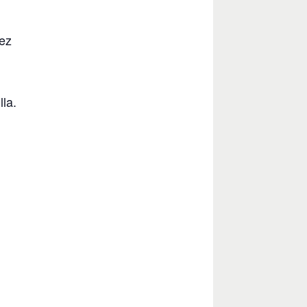
uez
lla.