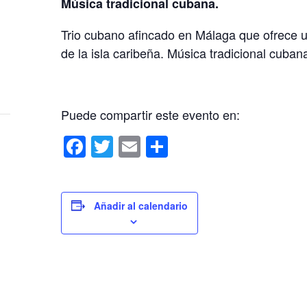
Música tradicional cubana.
Trio cubano afincado en Málaga que ofrece u
de la isla caribeña. Música tradicional cuba
Puede compartir este evento en:
F
T
E
C
a
wi
m
o
c
tt
ail
m
e
er
p
Añadir al calendario
b
ar
o
tir
o
k