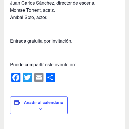
Juan Carlos Sánchez, director de escena.
Montse Torrent, actriz.
Anibal Soto, actor.
Entrada gratuita por invitación.
Puede compartir este evento en:
F
T
E
C
a
wi
m
o
c
tt
ail
m
e
er
p
Añadir al calendario
b
ar
o
tir