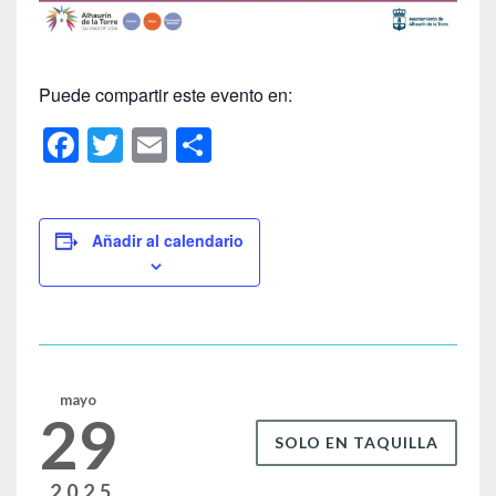
Puede compartir este evento en:
F
T
E
C
a
wi
m
o
c
tt
ail
m
e
er
p
Añadir al calendario
b
ar
o
tir
o
k
mayo
29
SOLO EN TAQUILLA
2025