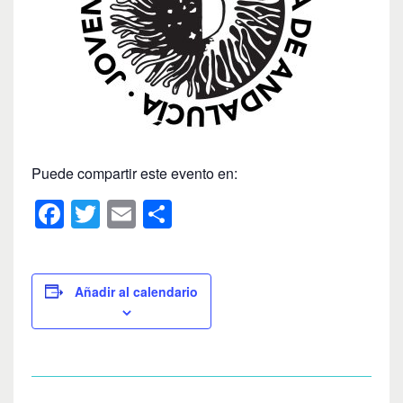
Puede compartir este evento en:
F
T
E
C
a
wi
m
o
c
tt
ail
m
e
er
p
Añadir al calendario
b
ar
o
tir
o