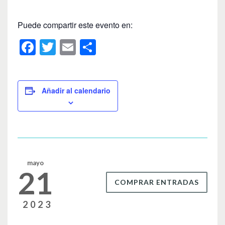
Puede compartir este evento en:
F
T
E
C
a
wi
m
o
c
tt
ail
m
e
er
p
Añadir al calendario
b
ar
o
tir
o
k
mayo
21
COMPRAR ENTRADAS
2023