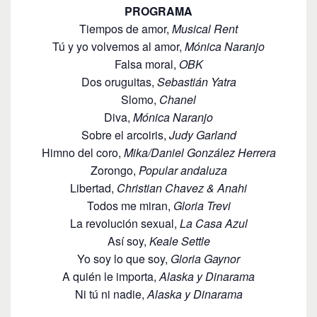
PROGRAMA
Tiempos de amor,
Musical Rent
Tú y yo volvemos al amor,
Mónica Naranjo
Falsa moral,
OBK
Dos oruguitas,
Sebastián Yatra
Slomo,
Chanel
Diva,
Mónica Naranjo
Sobre el arcoiris,
Judy Garland
Himno del coro,
Mika/Daniel González Herrera
Zorongo,
Popular andaluza
Libertad,
Christian Chavez & Anahi
Todos me miran,
Gloria Trevi
La revolución sexual,
La Casa Azul
Así soy,
Keale Settle
Yo soy lo que soy,
Gloria Gaynor
A quién le importa,
Alaska y Dinarama
Ni tú ni nadie,
Alaska y Dinarama