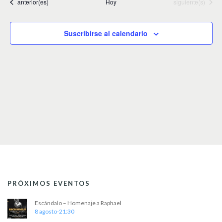
l
Eventos
Eventos
anterior(es)
Hoy
siguiente(s)
e
c
c
Suscribirse al calendario
i
o
n
a
r
f
e
c
h
a
.
PRÓXIMOS EVENTOS
Escándalo – Homenaje a Raphael
8 agosto-21:30