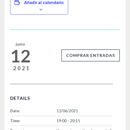
e
er
p
Añadir al calendario
b
ar
o
tir
o
k
junio
12
COMPRAR ENTRADAS
2021
DETAILS
Date:
12/06/2021
Time:
19:00 - 20:15