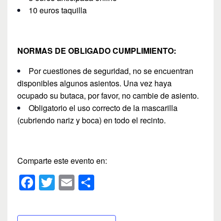
10 euros taquilla
NORMAS DE OBLIGADO CUMPLIMIENTO:
Por cuestiones de seguridad, no se encuentran
disponibles algunos asientos. Una vez haya
ocupado su butaca, por favor, no cambie de asiento.
Obligatorio el uso correcto de la mascarilla
(cubriendo nariz y boca) en todo el recinto.
Comparte este evento en:
F
T
E
C
a
wi
m
o
c
tt
ail
m