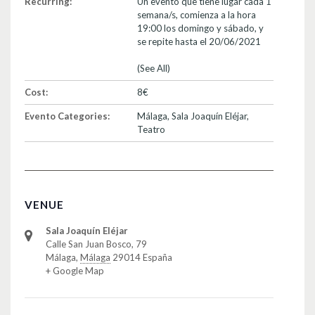
Recurring:
Un evento que tiene lugar cada 1
semana/s, comienza a la hora
19:00 los domingo y sábado, y
se repite hasta el 20/06/2021
(See All)
Cost:
8€
Evento Categories:
Málaga
,
Sala Joaquín Eléjar
,
Teatro
VENUE
Sala Joaquín Eléjar
Calle San Juan Bosco, 79
Málaga
,
Málaga
29014
España
+ Google Map