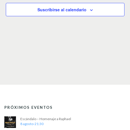
c
c
Suscribirse al calendario
i
o
n
a
r
f
e
c
h
a
.
PRÓXIMOS EVENTOS
Escándalo – Homenaje a Raphael
8 agosto-21:30