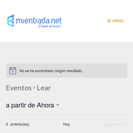
MENU
No se ha encontrado ningún resultado.
Eventos
Lear
a partir de Ahora
S
e
l
Eventos
Eventos
anterior(es)
Hoy
siguiente(s)
e