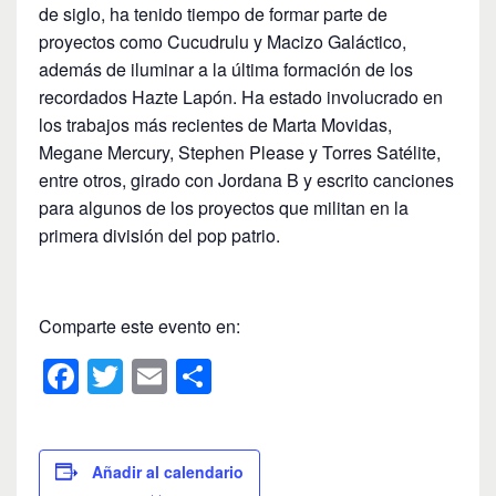
de siglo, ha tenido tiempo de formar parte de
proyectos como Cucudrulu y Macizo Galáctico,
además de iluminar a la última formación de los
recordados Hazte Lapón. Ha estado involucrado en
los trabajos más recientes de Marta Movidas,
Megane Mercury, Stephen Please y Torres Satélite,
entre otros, girado con Jordana B y escrito canciones
para algunos de los proyectos que militan en la
primera división del pop patrio.
Comparte este evento en:
F
T
E
C
a
wi
m
o
c
tt
ail
m
e
er
p
Añadir al calendario