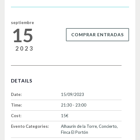
o
tir
o
k
septiembre
15
COMPRAR ENTRADAS
2023
DETAILS
Date:
15/09/2023
Time:
21:30 - 23:00
Cost:
15€
Evento Categories:
Alhaurín de la Torre
,
Concierto
,
Finca El Portón