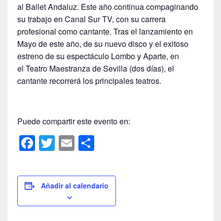
al Ballet Andaluz. Este año continua compaginando
su trabajo en Canal Sur TV, con su carrera
profesional como cantante. Tras el lanzamiento en
Mayo de este año, de su nuevo disco y el exitoso
estreno de su espectáculo Lombo y Aparte, en
el Teatro Maestranza de Sevilla (dos días), el
cantante recorrerá los principales teatros.
Puede compartir este evento en:
F
T
E
C
a
wi
m
o
c
tt
ail
m
e
er
p
Añadir al calendario
b
ar