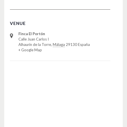
VENUE
Finca El Portón
Calle Juan Carlos I
Alhaurín de la Torre
,
Málaga
29130
España
+ Google Map