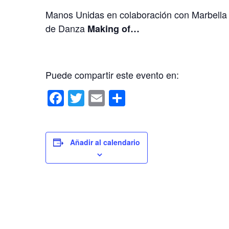
Manos Unidas en colaboración con Marbella
de Danza
Making of…
Puede compartir este evento en:
F
T
E
C
a
wi
m
o
c
tt
ail
m
e
er
p
Añadir al calendario
b
ar
o
tir
o
k