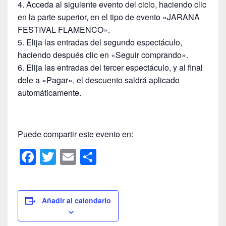
Acceda al siguiente evento del ciclo, haciendo clic
en la parte superior, en el tipo de evento «JARANA
FESTIVAL FLAMENCO».
Elija las entradas del segundo espectáculo,
haciendo después clic en «Seguir comprando».
Elija las entradas del tercer espectáculo, y al final
dele a «Pagar», el descuento saldrá aplicado
automáticamente.
Puede compartir este evento en:
F
T
E
C
a
wi
m
o
c
tt
ail
m
e
er
p
Añadir al calendario
b
ar