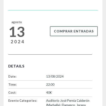
o
tir
o
k
agosto
13
COMPRAR ENTRADAS
2024
DETAILS
Date:
13/08/2024
Time:
22:00
Cost:
40€
Evento Categories:
Auditorio José Pernía Calderón
(Marbella)
,
Flamenco
,
Jarana