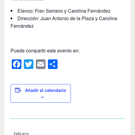
Elenco: Fran Serrano y Carolina Fernández
Dirección: Juan Antonio de la Plaza y Carolina
Fernández
Puede compartir este evento en:
F
T
E
C
a
wi
m
o
c
tt
ail
m
e
er
p
Añadir al calendario
b
ar
o
tir
o
k
febrero