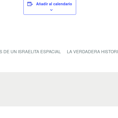
e
er
p
Añadir al calendario
b
ar
o
tir
o
k
DE UN ISRAELITA ESPACIAL
LA VERDADERA HISTOR