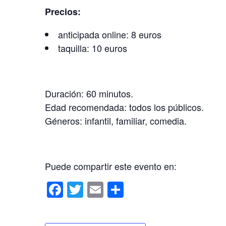
Precios:
anticipada online: 8 euros
taquilla: 10 euros
Duración: 60 minutos.
Edad recomendada: todos los públicos.
Géneros: infantil, familiar, comedia.
Puede compartir este evento en:
F
T
E
C
a
wi
m
o
c
tt
ail
m