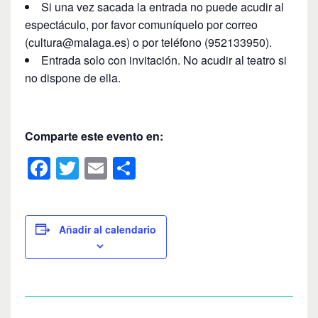
Si una vez sacada la entrada no puede acudir al
espectáculo, por favor comuníquelo por correo
(cultura@malaga.es) o por teléfono (952133950).
Entrada solo con invitación. No acudir al teatro si
no dispone de ella.
Comparte este evento en:
F
T
E
C
a
wi
m
o
c
tt
ail
m
e
er
p
Añadir al calendario
b
ar
o
tir
o