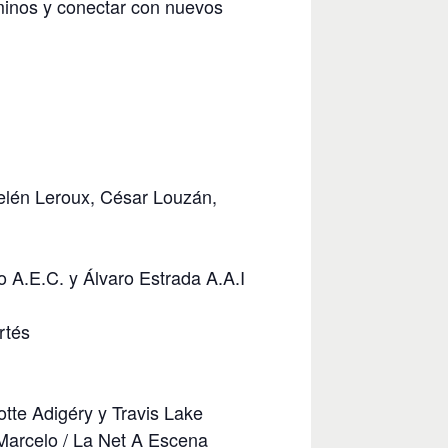
minos y conectar con nuevos
Belén Leroux, César Louzán,
o A.E.C. y Álvaro Estrada A.A.I
rtés
tte Adigéry y Travis Lake
 Marcelo / La Net A Escena