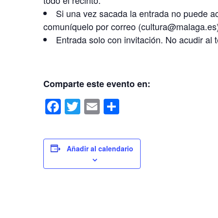
todo el recinto.
Si una vez sacada la entrada no puede acu
comuníquelo por correo (cultura@malaga.es)
Entrada solo con invitación. No acudir al t
Comparte este evento en:
F
T
E
C
a
wi
m
o
c
tt
ail
m
e
er
p
Añadir al calendario
b
ar
o
tir
o
k