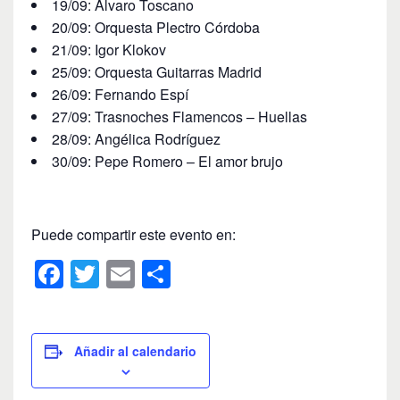
19/09: Álvaro Toscano
20/09: Orquesta Plectro Córdoba
21/09: Igor Klokov
25/09: Orquesta Guitarras Madrid
26/09: Fernando Espí
27/09: Trasnoches Flamencos – Huellas
28/09: Angélica Rodríguez
30/09: Pepe Romero – El amor brujo
Puede compartir este evento en:
F
T
E
C
a
wi
m
o
c
tt
ail
m
e
er
p
Añadir al calendario
b
ar