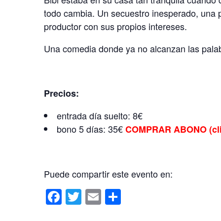
todo cambia. Un secuestro inesperado, una 
productor con sus propios intereses.
Una comedia donde ya no alcanzan las pal
Precios:
entrada día suelto: 8€
bono 5 días: 35€
COMPRAR ABONO (clic
Puede compartir este evento en:
F
T
E
C
a
wi
m
o