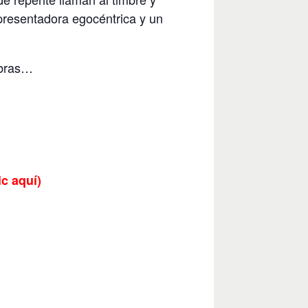
presentadora egocéntrica y un
abras…
 aquí)