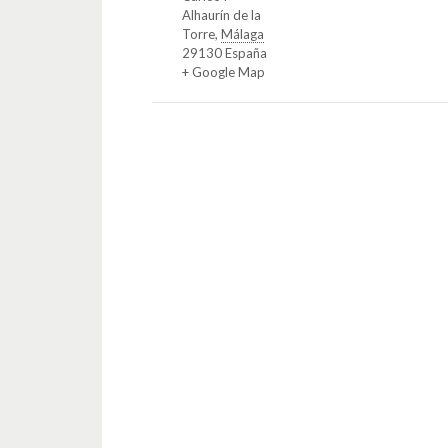
Alhaurín de la
Torre
,
Málaga
29130
España
+ Google Map