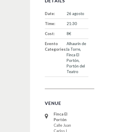
DETAILS
Date:
26 agosto
Time:
21:30
Cost:
8€
Evento
Alhaurín de
Categories:
la Torre
,
Finca El
Portón
,
Portón del
Teatro
VENUE
Finca El
Portón
Calle Juan
Carlos I