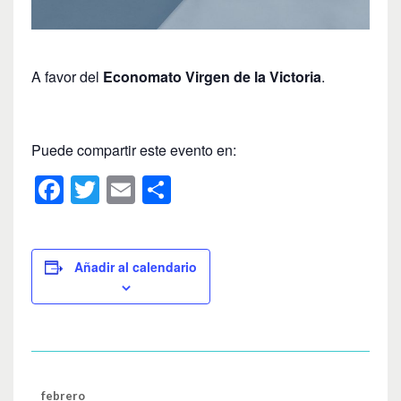
A favor del
Economato Virgen de la Victoria
.
Puede compartir este evento en:
F
T
E
C
a
wi
m
o
c
tt
ail
m
e
er
p
Añadir al calendario
b
ar
o
tir
o
k
febrero