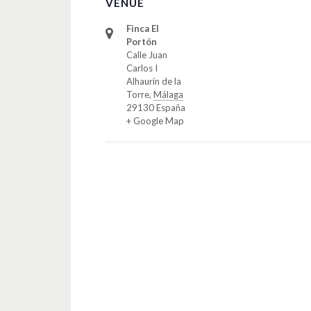
VENUE
Finca El
Portón
Calle Juan
Carlos I
Alhaurín de la
Torre
,
Málaga
29130
España
+ Google Map