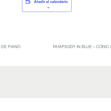
e
er
p
Añadir al calendario
b
ar
o
tir
o
k
 DE PIANO
RHAPSODY IN BLUE – CÓNIC