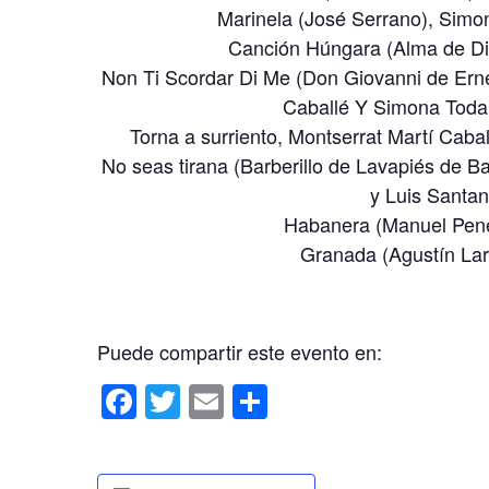
Marinela (José Serrano), Simo
Canción Húngara (Alma de Di
Non Ti Scordar Di Me (Don Giovanni de Erne
Caballé Y Simona Todar
Torna a surriento, Montserrat Martí Caba
No seas tirana (Barberillo de Lavapiés de Ba
y Luis Santa
Habanera (Manuel Pene
Granada (Agustín Lar
Puede compartir este evento en:
F
T
E
C
a
wi
m
o
c
tt
ail
m