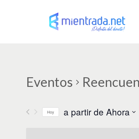
Eventos
Reencuentr
a partir de Ahora
Hoy
S
e
l
e