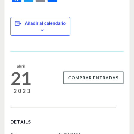
a
wi
m
o
c
tt
ail
m
e
er
p
Añadir al calendario
b
ar
o
tir
o
k
abril
21
COMPRAR ENTRADAS
2023
DETAILS