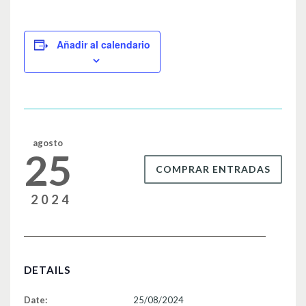
a
wi
m
o
c
tt
ail
m
e
er
p
Añadir al calendario
b
ar
o
tir
o
k
agosto
25
COMPRAR ENTRADAS
2024
DETAILS
Date:
25/08/2024