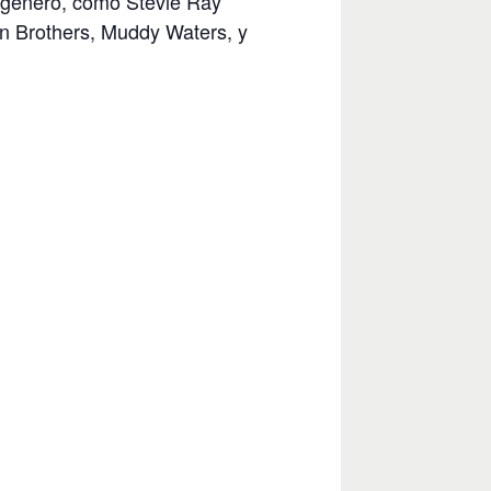
 género, como Stevie Ray
an Brothers, Muddy Waters, y