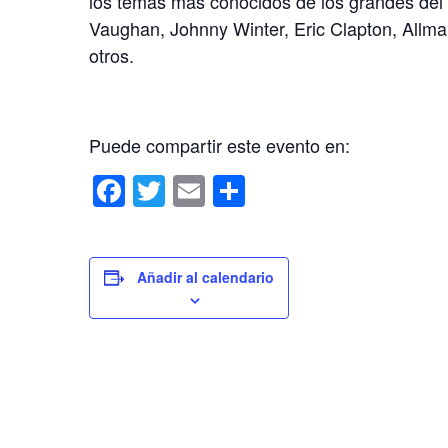
los temas más conocidos de los grandes del
Vaughan, Johnny Winter, Eric Clapton, Allm
otros.
Puede compartir este evento en:
F
T
E
C
a
wi
m
o
c
tt
ail
m
e
er
p
Añadir al calendario
b
ar
o
tir
o
k