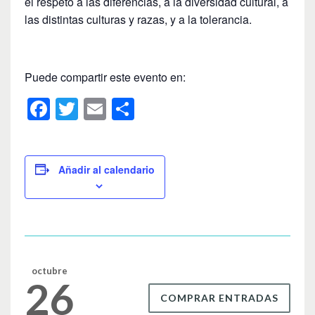
el respeto a las diferencias, a la diversidad cultural, a
las distintas culturas y razas, y a la tolerancia.
Puede compartir este evento en:
F
T
E
C
a
wi
m
o
c
tt
ail
m
e
er
p
Añadir al calendario
b
ar
o
tir
o
k
octubre
26
COMPRAR ENTRADAS