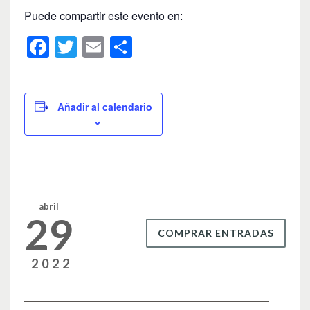
Puede compartir este evento en:
F
T
E
C
a
wi
m
o
c
tt
ail
m
e
er
p
Añadir al calendario
b
ar
o
tir
o
k
abril
29
COMPRAR ENTRADAS
2022