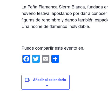
La Peña Flamenca Sierra Blanca, fundada en
noveno festival apostando por dar a conocer
figuras de renombre y dando también espaci
Una noche de flamenco inolvidable.
Puede compartir este evento en.
F
T
E
C
a
wi
m
o
c
tt
ail
m
e
er
p
Añadir al calendario
b
ar
o
tir
o