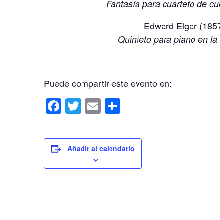
Fantasía para cuarteto de c
Edward Elgar (185
Quinteto para piano en la
Puede compartir este evento en:
F
T
E
C
a
wi
m
o
c
tt
ail
m
e
er
p
Añadir al calendario
b
ar
o
tir
o
k