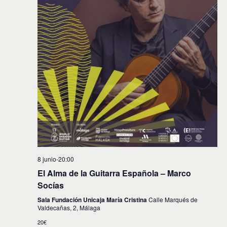
i
n
f
d
e
ó
c
e
n
h
v
a
d
.
i
e
s
t
b
a
ú
s
s
d
e
q
E
u
v
8 junio-20:00
e
e
El Alma de la Guitarra Española – Marco
d
n
Socías
t
a
Sala Fundación Unicaja María Cristina
Calle Marqués de
Valdecañas, 2, Málaga
o
y
20€