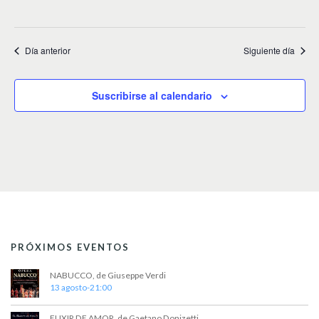
v
i
Día anterior
Siguiente día
s
t
Suscribirse al calendario
a
s
d
e
E
v
e
PRÓXIMOS EVENTOS
n
NABUCCO, de Giuseppe Verdi
t
13 agosto-21:00
o
ELIXIR DE AMOR, de Gaetano Donizetti