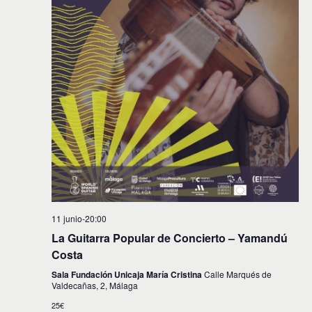
i
n
f
d
e
ó
c
e
n
h
v
a
d
.
i
e
s
t
b
a
ú
s
s
d
e
q
E
u
v
11 junio-20:00
e
e
La Guitarra Popular de Concierto – Yamandú
d
n
Costa
t
a
Sala Fundación Unicaja María Cristina
Calle Marqués de
Valdecañas, 2, Málaga
o
y
25€