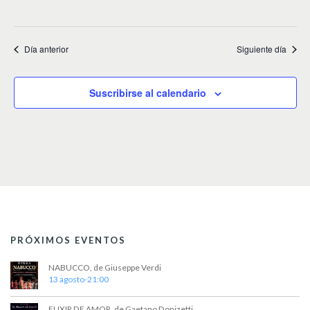
v
i
Día anterior
Siguiente día
s
t
Suscribirse al calendario
a
s
d
e
E
v
e
PRÓXIMOS EVENTOS
n
NABUCCO, de Giuseppe Verdi
t
13 agosto-21:00
o
ELIXIR DE AMOR, de Gaetano Donizetti