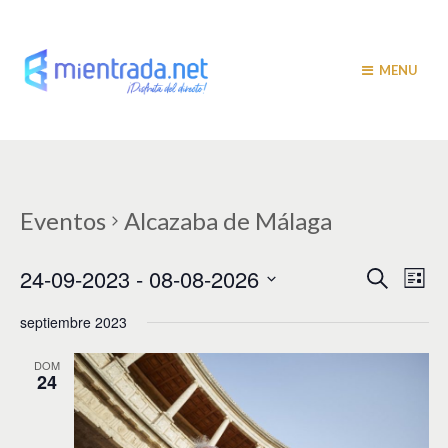
MENU
Eventos
Alcazaba de Málaga
N
N
24-09-2023
 - 
08-08-2026
B
L
u
a
i
a
S
s
s
septiembre 2023
v
e
c
t
v
a
l
e
a
r
e
DOM
e
g
24
c
c
a
g
i
c
a
o