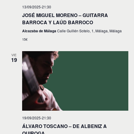
t
13/09/2025-21:30
JOSÉ MIGUEL MORENO – GUITARRA
o
BARROCA Y LAÚD BARROCO
s
Alcazaba de Málaga
Calle Guillén Sotelo, 1, Málaga, Málaga
15€
VIE
19
19/09/2025-21:30
ÁLVARO TOSCANO – DE ALBENIZ A
QUIROGA