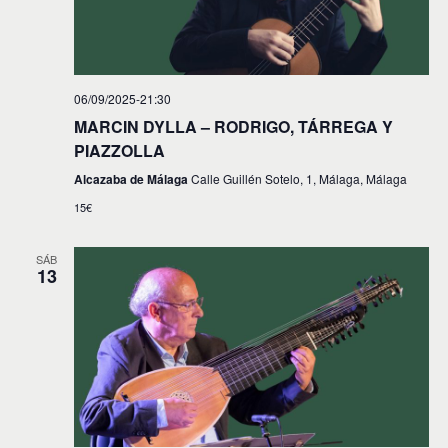
t
a
o
y
v
06/09/2025-21:30
i
MARCIN DYLLA – RODRIGO, TÁRREGA Y
s
PIAZZOLLA
t
Alcazaba de Málaga
Calle Guillén Sotelo, 1, Málaga, Málaga
a
15€
s
SÁB
d
13
e
E
v
e
n