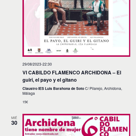
n
t
o
s
29/08/2023-22:30
VI CABILDO FLAMENCO ARCHIDONA – El
guiri, el payo y el gitano
Claustro IES Luis Barahona de Soto
C/ Pilarejo, Archidona,
Málaga
15€
MIÉ
30