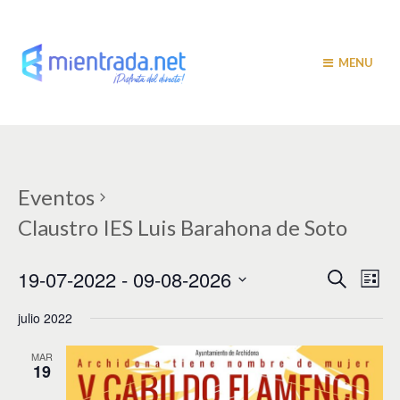
MENU
Eventos
Claustro IES Luis Barahona de Soto
N
N
19-07-2022
 - 
09-08-2026
B
L
u
a
i
a
S
s
s
julio 2022
v
e
c
t
v
a
l
e
a
r
e
MAR
e
g
19
c
c
a
g