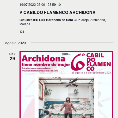
d
n
19/07/2022-23:00
-
23:59
t
a
V CABILDO FLAMENCO ARCHIDONA
o
y
Claustro IES Luis Barahona de Soto
C/ Pilarejo, Archidona,
Málaga
v
13€
i
agosto 2023
s
t
MAR
29
a
s
d
e
E
v
e