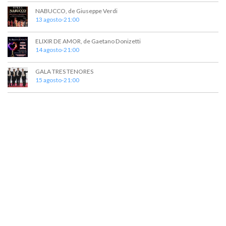
e
e
NABUCCO, de Giuseppe Verdi
13 agosto-21:00
d
n
t
a
ELIXIR DE AMOR, de Gaetano Donizetti
o
14 agosto-21:00
y
v
GALA TRES TENORES
15 agosto-21:00
i
s
t
a
s
d
e
E
v