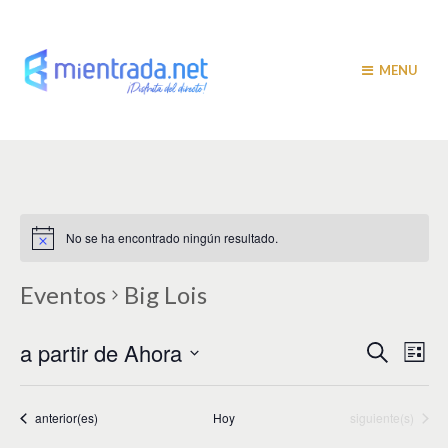
MENU
No se ha encontrado ningún resultado.
Eventos
Big Lois
N
N
a partir de Ahora
B
L
u
a
i
a
S
s
s
v
e
c
t
v
a
l
Eventos
Eventos
anterior(es)
Hoy
siguiente(s)
e
a
r
e