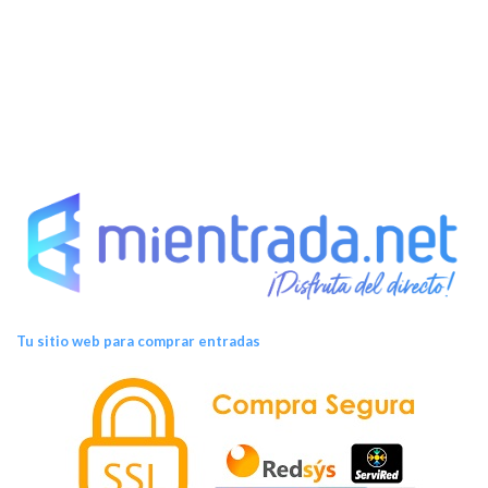
e
n
t
o
s
Tu sitio web para comprar entradas