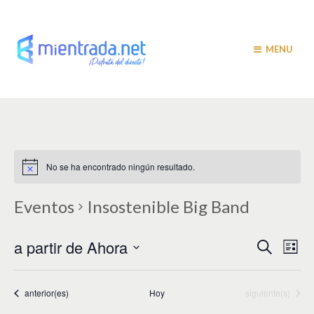
MENU
No se ha encontrado ningún resultado.
Eventos
Insostenible Big Band
N
N
a partir de Ahora
B
L
u
a
i
a
S
s
s
v
e
c
t
v
a
l
Eventos
Eventos
anterior(es)
Hoy
siguiente(s)
e
a
r
e