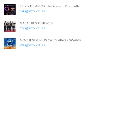
e
e
ELIXIR DE AMOR, de Gaetano Donizetti
14 agosto-21:00
d
n
t
a
GALA TRES TENORES
o
15 agosto-21:00
y
v
NOCHES DE MÚSICA EN VIVO – SWAMP
20 agosto-20:00
i
s
t
a
s
d
e
E
v