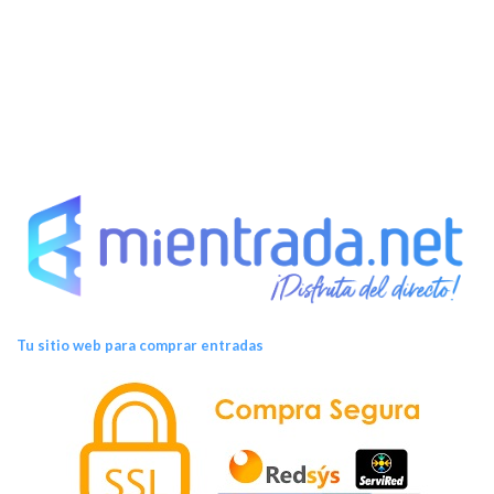
e
n
t
o
s
Tu sitio web para comprar entradas