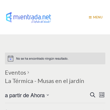
MENU
No se ha encontrado ningún resultado.
Eventos
La Térmica - Musas en el jardín
N
N
a partir de Ahora
B
L
u
a
i
a
S
s
s
v
e
c
t
a