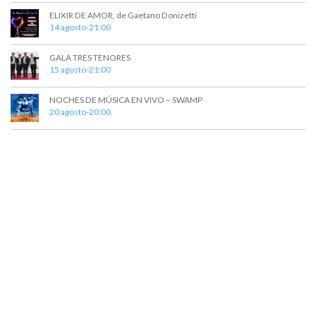
E
u
ELIXIR DE AMOR, de Gaetano Donizetti
v
14 agosto-21:00
e
e
d
n
GALA TRES TENORES
15 agosto-21:00
t
a
o
y
NOCHES DE MÚSICA EN VIVO – SWAMP
20 agosto-20:00
v
i
s
t
a
s
d
e