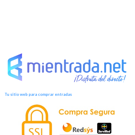
E
v
e
n
t
o
s
Tu sitio web para comprar entradas