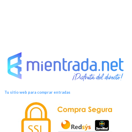
e
n
t
o
s
Tu sitio web para comprar entradas