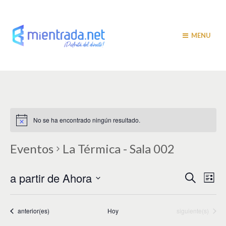
MENU
No se ha encontrado ningún resultado.
Eventos
La Térmica - Sala 002
N
N
a partir de Ahora
B
L
u
a
i
a
S
s
s
v
e
c
t
v
a
l
Eventos
Eventos
anterior(es)
Hoy
siguiente(s)
e
a
r
e