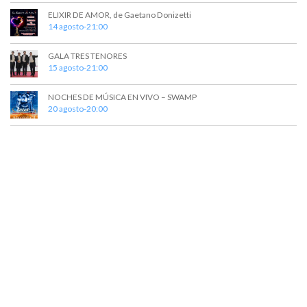
e
e
ELIXIR DE AMOR, de Gaetano Donizetti
14 agosto-21:00
d
n
t
a
GALA TRES TENORES
o
15 agosto-21:00
y
v
NOCHES DE MÚSICA EN VIVO – SWAMP
20 agosto-20:00
i
s
t
a
s
d
e
E
v