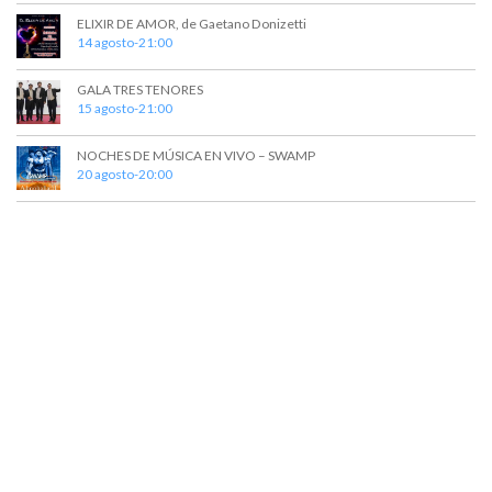
e
e
ELIXIR DE AMOR, de Gaetano Donizetti
14 agosto-21:00
d
n
t
a
GALA TRES TENORES
o
15 agosto-21:00
y
v
NOCHES DE MÚSICA EN VIVO – SWAMP
20 agosto-20:00
i
s
t
a
s
d
e
E
v