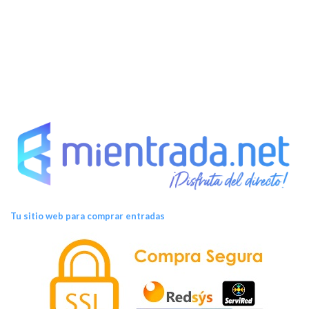
e
n
t
o
s
Tu sitio web para comprar entradas