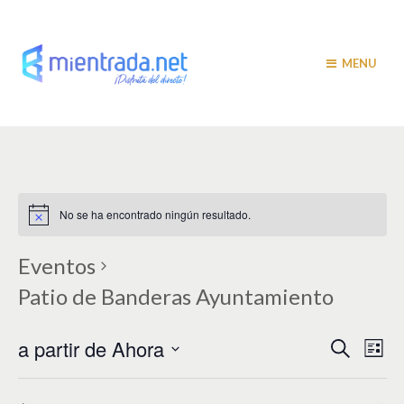
MENU
No se ha encontrado ningún resultado.
Eventos
Patio de Banderas Ayuntamiento
N
N
a partir de Ahora
B
L
u
a
i
a
S
s
s
v
e
c
t
a