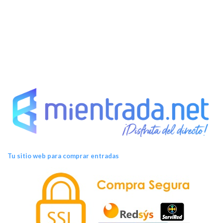
E
v
e
n
t
o
s
Tu sitio web para comprar entradas