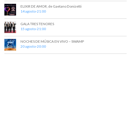
E
u
ELIXIR DE AMOR, de Gaetano Donizetti
v
14 agosto-21:00
e
e
d
n
GALA TRES TENORES
15 agosto-21:00
t
a
o
y
NOCHES DE MÚSICA EN VIVO – SWAMP
20 agosto-20:00
v
i
s
t
a
s
d
e