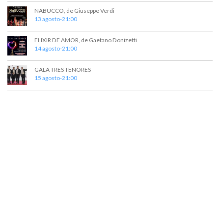
e
e
NABUCCO, de Giuseppe Verdi
13 agosto-21:00
d
n
t
a
ELIXIR DE AMOR, de Gaetano Donizetti
o
14 agosto-21:00
y
v
GALA TRES TENORES
15 agosto-21:00
i
s
t
a
s
d
e
E
v