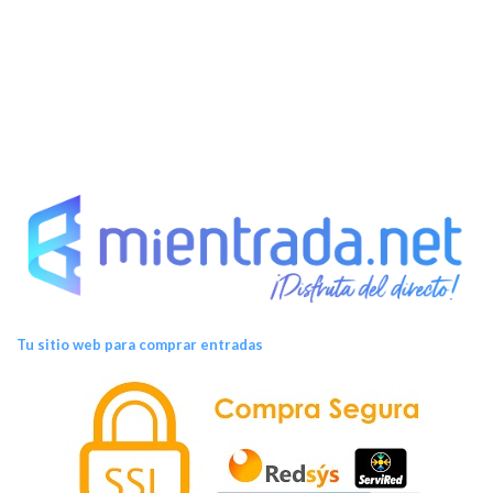
e
n
t
o
s
Tu sitio web para comprar entradas