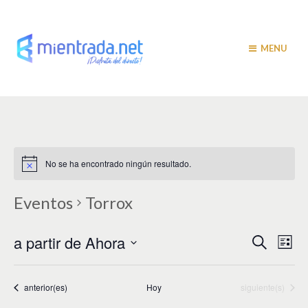
MENU
No se ha encontrado ningún resultado.
Eventos
Torrox
N
N
a partir de Ahora
B
L
u
a
i
a
S
s
s
v
e
c
t
v
a
l
Eventos
Eventos
anterior(es)
Hoy
siguiente(s)
e
a
r
e