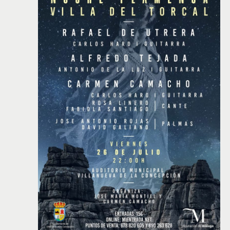
c
i
o
n
a
r
f
e
c
h
a
.